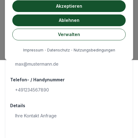
Vorname
und Ihre persönlichen Daten für personalisierte
Akzeptieren
Werbung, Inhaltsmessung, Publikums-Erkenntnisse
und Produktentwicklung verarbeiten, wie in unserer
Ablehnen
Datenschutzerklärung
beschrieben.
Nachname
Verwalten
Wählen Sie '
Verwalten
' , um Ihre Cookie-
Einstellungen anzupassen. Sie können diese
Einstellungen jederzeit über Ihre
Impressum
・
Datenschutz
・
Nutzungsbedingungen
E-Mail Adresse
Datenschutzkontrollen ändern. Für detailliertere
Informationen besuchen Sie bitte unsere Cookie-
Richtlinie.
Wir und bestimmte Partner können Ihre Daten auf
Telefon- / Handynummer
derGrundlage von berechtigten Geschäftsinteressen
verarbeiten, gegen die Sie Einspruch erheben
können. Dies beinhaltet Aktivitäten wie das Scannen
Ihres Geräts zu spezifischen Eigenschaften und
Details
Identifikationszwecken. Für eine vollständige Liste
dieser Partner und der Zwecke, die sie als berechtigt
ansehen, besuchen Sie bitte unsere Partnerliste.