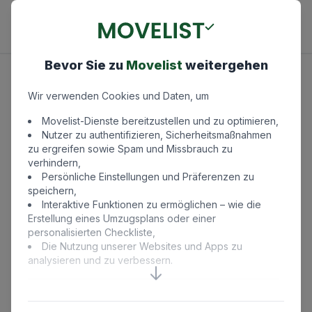
Bevor Sie zu
Movelist
weitergehen
Wir verwenden Cookies und Daten, um
Movelist-Dienste bereitzustellen und zu optimieren,
Nutzer zu authentifizieren, Sicherheitsmaßnahmen
zu ergreifen sowie Spam und Missbrauch zu
Sagen Sie Hallo👋
verhindern,
Persönliche Einstellungen und Präferenzen zu
Wir helfen Ihnen bei Fragen und Anliegen gerne
speichern,
Interaktive Funktionen zu ermöglichen – wie die
weiter.
Erstellung eines Umzugsplans oder einer
personalisierten Checkliste,
Die Nutzung unserer Websites und Apps zu
analysieren und zu verbessern.
Füllen Sie das Formular aus
Indem Sie '
Akzeptieren
' auswählen, stimmen Sie zu,
dass Movelist und unsere Partner Cookies verwenden